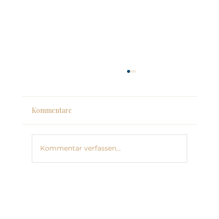
Kommentare
Kommentar verfassen...
Regulation vor Reflexion: Warum dein
Kopf nicht heilen kann, was dein Körper
nicht sicher fühlt