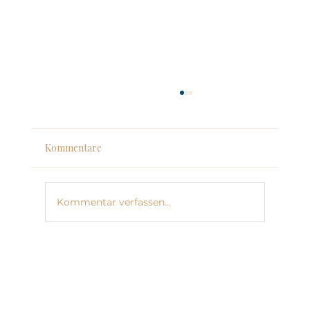
Kommentare
Kommentar verfassen...
Regulation vor Reflexion: Warum dein
Kopf nicht heilen kann, was dein Körper
nicht sicher fühlt